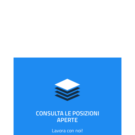
persone
ambiziose
Consulta subito le posizioni
e invia la tua candidatura!
CONSULTA LE POSIZIONI
APERTE
Lavora con noi!