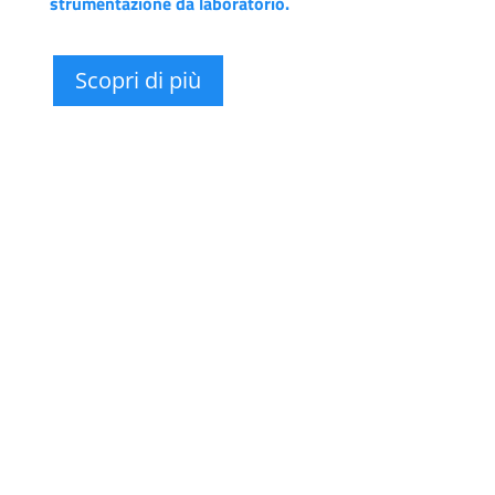
strumentazione da laboratorio.
Scopri di più
Riteniamo che
un’azienda
ambiziosa
debba avere nel
suo organico