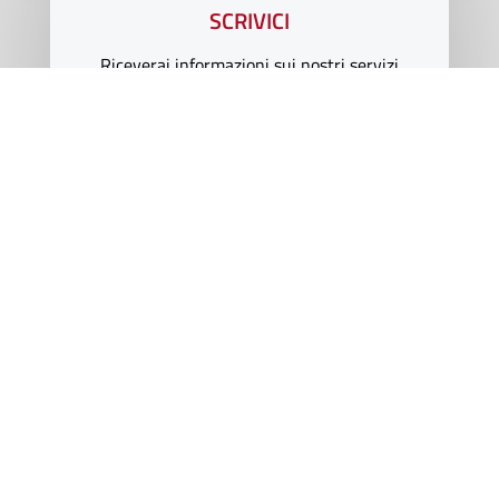
SCRIVICI
Riceverai informazioni sui nostri servizi
Compila il modulo
Capitale Sociale € 10.000 I.V. | CF/P.Iva IT 02418060188
Registro Imprese Pavia | R.E.A. n. PV-271878
©Technotronic
| WebDesign by
2FCommunication
PRIVACY POLICY