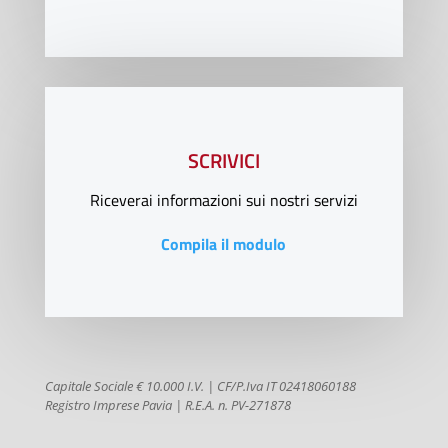
SCRIVICI
Riceverai informazioni sui nostri servizi
Compila il modulo
Capitale Sociale € 10.000 I.V. | CF/P.Iva IT 02418060188
Registro Imprese Pavia | R.E.A. n. PV-271878