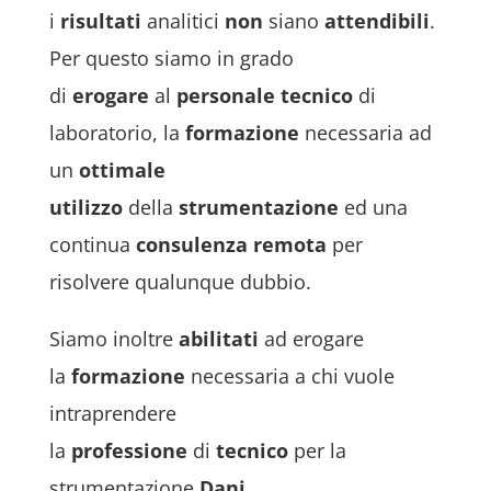
i
risultati
analitici
non
siano
attendibili
.
Per questo siamo in grado
di
erogare
al
personale tecnico
di
laboratorio, la
formazione
necessaria ad
un
ottimale
utilizzo
della
strumentazione
ed una
continua
consulenza remota
per
risolvere qualunque dubbio.
Siamo inoltre
abilitati
ad erogare
la
formazione
necessaria a chi vuole
intraprendere
la
professione
di
tecnico
per la
strumentazione
Dani