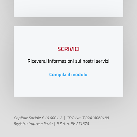
SCRIVICI
Riceverai informazioni sui nostri servizi
Compila il modulo
Capitale Sociale € 10.000 I.V. | CF/P.Iva IT 02418060188
Registro Imprese Pavia | R.E.A. n. PV-271878